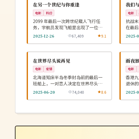
NEW
美国
中国
在另一个世纪与你重逢
我们
电影
科幻
电影
2099 年最后一次跨世纪载人飞行任
抗战末
务，宇航员发现飞船里出现了一位本
在最后
应在 1999 年死去的旅伴。
默的胜
2025-12-26
67,409
9.1
2025-0
4K
独播
NEW
日本
中国
在世界尽头说再见
雨夜
电影
爱情
电影
北海道知床半岛冬季封岛前的最后一
香港九
班船上，一对恋人决定在世界尽头补
退休的
办没能说出口的告别。
桩没破
2025-06-20
74,040
8.6
2025-0