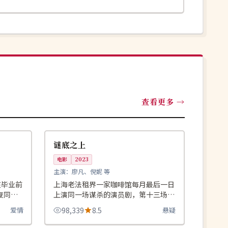
查看更多
99:01
99:11
高分
中国
谜底之上
电影
2023
主演：
廖凡、倪妮 等
在毕业前
上海老法租界一家咖啡馆每月最后一日
复同一
上演同一场谋杀的演员剧，第十三场观
众席多了一具真尸体。
爱情
98,339
8.5
悬疑
99:39
99:45
高分