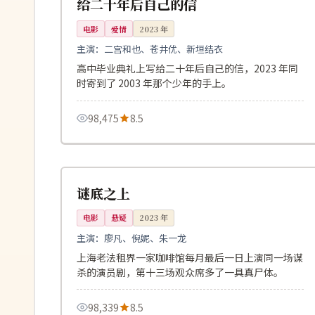
给二十年后自己的信
电影
爱情
2023
年
主演：
二宫和也、苍井优、新垣结衣
高中毕业典礼上写给二十年后自己的信，2023 年同
时寄到了 2003 年那个少年的手上。
98,475
8.5
120分钟
高分
中国
谜底之上
电影
悬疑
2023
年
主演：
廖凡、倪妮、朱一龙
上海老法租界一家咖啡馆每月最后一日上演同一场谋
杀的演员剧，第十三场观众席多了一具真尸体。
98,339
8.5