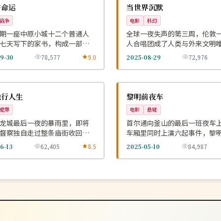
NEW
英国
与命运
当世界沉默
战争
电影
科幻
期一座中原小城十二个普通人
全球一夜失声的第三周，伦敦
七天写下的家书，构成一部沉
人合唱团成了人类与外来文明
利日记。
翻译。
9-30
78,577
9.0
2025-08-29
72,976
4K
NEW
韩国
独行人生
黎明前夜车
犯罪
电影
悬疑
龙城最后一夜的暴雨里，即将
首尔通向釜山的最后一班夜车
督察独自走过整条庙街收回七
车厢里同时上演六起事件，黎
的旧案。
时只剩一个乘客。
6-13
62,405
8.5
2025-05-10
84,987