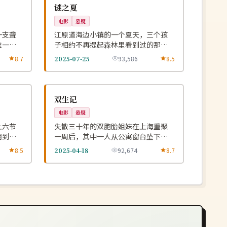
NEW
NEW
韩国
谜之夏
电影
悬疑
一支聋
江原道海边小镇的一个夏天，三个孩
唯一的
子相约不再提起森林里看到过的那个
秘密。
8.7
2025-07-25
93,586
8.5
4K
NEW
NEW
中国
双生记
电影
悬疑
上六节
失散三十年的双胞胎姐妹在上海重聚
明到达
一周后，其中一人从公寓窗台坠下而
无人目击。
8.5
2025-04-18
92,674
8.7