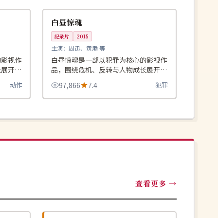
中国
白昼惊魂
纪录片
2015
主演：
周迅、黄渤 等
的影视作
白昼惊魂是一部以犯罪为核心的影视作
长展开，
品，围绕危机、反转与人物成长展开，
。
整体节奏紧凑，值得推荐观看。
动作
97,866
7.4
犯罪
查看更多
独播