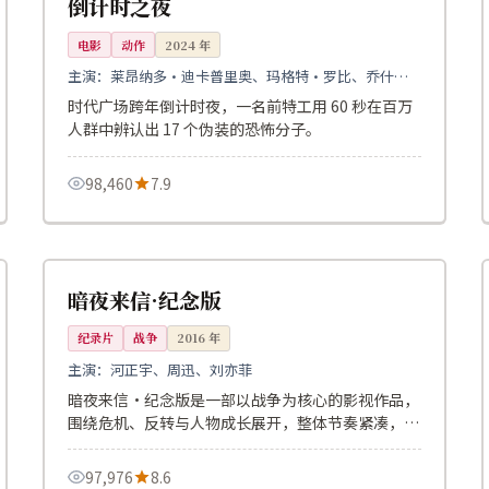
倒计时之夜
电影
动作
2024
年
主演：
莱昂纳多·迪卡普里奥、玛格特·罗比、乔什·
布洛林
时代广场跨年倒计时夜，一名前特工用 60 秒在百万
人群中辨认出 17 个伪装的恐怖分子。
98,460
7.9
167分钟
热播
英国
暗夜来信·纪念版
纪录片
战争
2016
年
主演：
河正宇、周迅、刘亦菲
暗夜来信·纪念版是一部以战争为核心的影视作品，
围绕危机、反转与人物成长展开，整体节奏紧凑，值
得推荐观看。
97,976
8.6