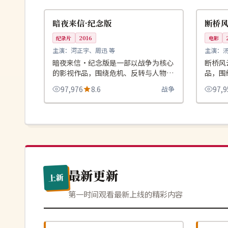
英国
韩国
暗夜来信·纪念版
断桥
纪录片
2016
电影
主演：
河正宇、周迅 等
主演：
暗夜来信·纪念版是一部以战争为核心
断桥风
的影视作品，围绕危机、反转与人物成
品，围
长展开，整体节奏紧凑，值得推荐观
整体节
97,976
8.6
战争
97,9
看。
最新更新
上新
第一时间观看最新上线的精彩内容
4K
院线