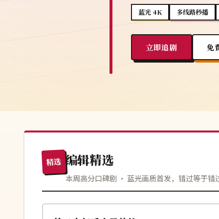
蓝光 4K
多线路秒播
立即追剧
免
编辑精选
精选
本周高分口碑剧 · 蓝光画质首发，错过等于错
107分钟
热播
日本