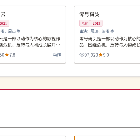
韩国
风云
零号码头
2021
电影
2015
汤唯、周迅 等
主演：
周迅、汤唯 等
云是一部以动作为核心的影视作
零号码头是一部以动作为核心
绕危机、反转与人物成长展开，
品，围绕危机、反转与人物成
奏紧凑，值得推荐观看。
整体节奏紧凑，值得推荐观看
50
7.8
动作
97,923
9.0
4K