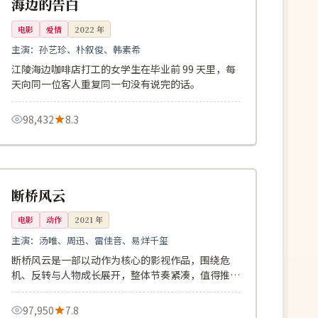
海边的告白
电影
爱情
2022
年
主演：
孙艺珍、朴叙俊、韩素希
江陵海边咖啡店打工的女学生在毕业前 99 天里，每
天向同一位客人重复同一句没有说完的话。
98,432
8.3
120分钟
院线
韩国
断桥风云
电影
动作
2021
年
主演：
汤唯、周迅、雷佳音、易烊千玺
断桥风云是一部以动作为核心的影视作品，围绕危
机、反转与人物成长展开，整体节奏紧凑，值得推荐
观看。
97,950
7.8