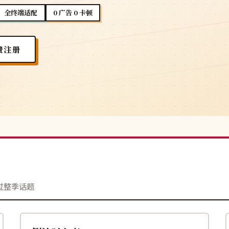
全终端适配
0 广告 0 卡顿
费注册
过整季话题
115分钟
4K
美国