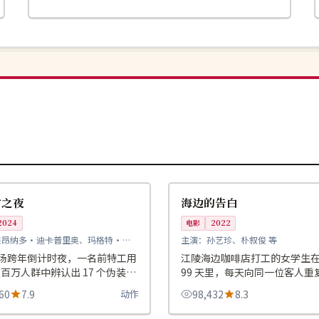
99:44
院线
韩国
时之夜
海边的告白
2024
电影
2022
莱昂纳多·迪卡普里奥、玛格特·罗
主演：
孙艺珍、朴叙俊 等
场跨年倒计时夜，一名前特工用
江陵海边咖啡店打工的女学生
在百万人群中辨认出 17 个伪装的
99 天里，每天向同一位客人重
子。
句没有说完的话。
60
7.9
动作
98,432
8.3
99:12
4K