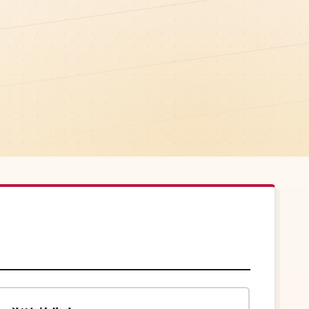
108分钟
院线
韩国